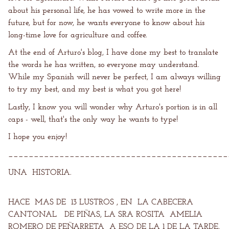
about his personal life, he has vowed to write more in the
future, but for now, he wants everyone to know about his
long-time love for agriculture and coffee.
At the end of Arturo's blog, I have done my best to translate
the words he has written, so everyone may understand.
While my Spanish will never be perfect, I am always willing
to try my best, and my best is what you got here!
Lastly, I know you will wonder why Arturo's portion is in all
caps - well, that's the only way he wants to type!
I hope you enjoy!
___________________________________________
UNA HISTORIA.
HACE MAS DE 13 LUSTROS , EN LA CABECERA
CANTONAL DE PIÑAS, LA SRA ROSITA AMELIA
ROMERO DE PEÑARRETA A ESO DE LA 1 DE LA TARDE,