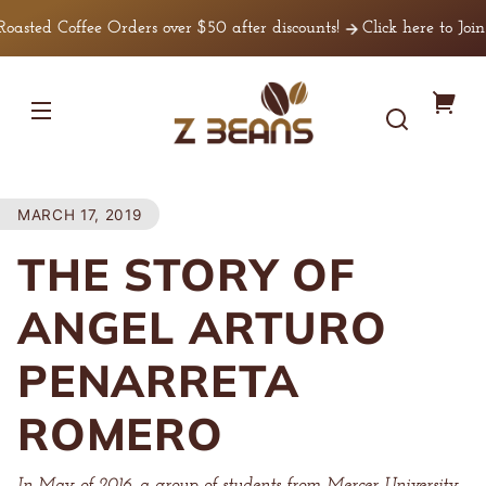
Skip to
 Coffee Orders over $50 after discounts!
Click here to Join Our
content
Z
You
Beans
Coffee
cart
MARCH 17, 2019
THE STORY OF
ANGEL ARTURO
PENARRETA
ROMERO
In May of 2016, a group of students from Mercer University