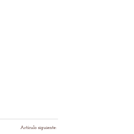
Artículo siguiente: