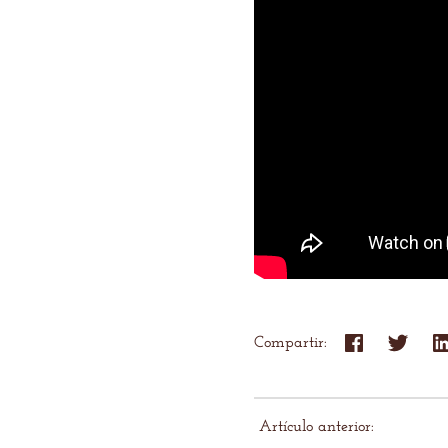
Compartir:
Artículo anterior: